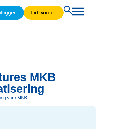
nloggen
Lid worden
tures MKB
tisering
ring voor MKB